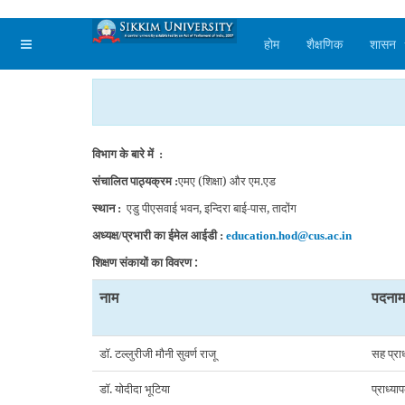
होम
शैक्षणिक
शासन
विभाग के बारे में
:
संचालित पाठ्यक्रम
एमए (शिक्षा) और एम.एड
:
स्थान
एडु पीएसवाई भवन
,
इन्दिरा बाई-पास
,
तादोंग
:
अध्यक्ष/प्रभारी का ईमेल आईडी :
education.hod@cus.ac.in
शिक्षण संकायों का विवरण :
नाम
पदनाम
डॉ. टल्लुरीजी मौनी सुवर्ण राजू
सह प्रा
डॉ. योदीदा भूटिया
प्राध्या