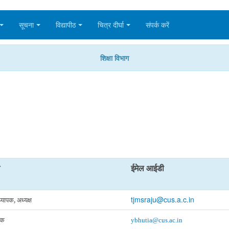
सूचना
विद्यापीठ
चित्र दीर्घा
संपर्क करें
शिक्षा विभाग
ईमेल आईडी
tjmsraju@cus.a.c.in
ध्यापक
,
अध्यक्ष
पक
ybhutia@cus.ac.in